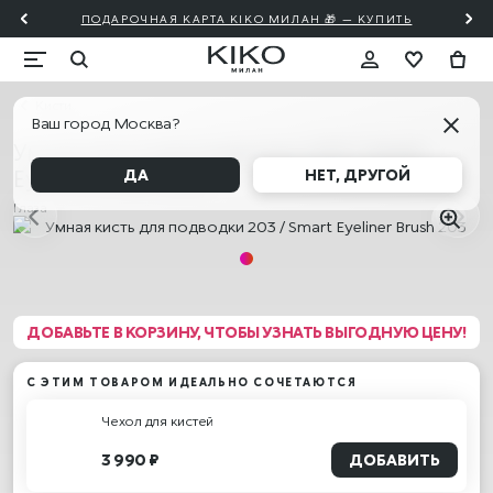
ПОДАРОЧНАЯ КАРТА KIKO МИЛАН 🎁 — КУПИТЬ
Кисти
Ваш город Москва?
Умная кисть для подводки 203 / Smart
Eyeliner Brush 203
ДА
НЕТ, ДРУГОЙ
Глаза
ДОБАВЬТЕ В КОРЗИНУ, ЧТОБЫ УЗНАТЬ ВЫГОДНУЮ ЦЕНУ!
С ЭТИМ ТОВАРОМ ИДЕАЛЬНО СОЧЕТАЮТСЯ
Чехол для кистей
3 990 ₽
ДОБАВИТЬ