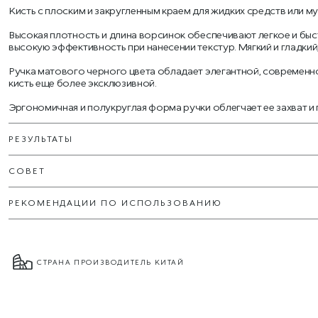
Кисть с плоским и закругленным краем для жидких средств или мус
Высокая плотность и длина ворсинок обеспечивают легкое и быс
высокую эффективность при нанесении текстур. Мягкий и гладкий
Ручка матового черного цвета обладает элегантной, современн
кисть еще более эксклюзивной.
Эргономичная и полукруглая форма ручки облегчает ее захват и
РЕЗУЛЬТАТЫ
СОВЕТ
РЕКОМЕНДАЦИИ ПО ИСПОЛЬЗОВАНИЮ
СТРАНА ПРОИЗВОДИТЕЛЬ КИТАЙ