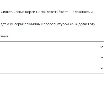
 Синтетические ворсинки придают гибкость, надежность и
од темно-серый алюминий и аббревиатурой «КК» делает эту
сения.