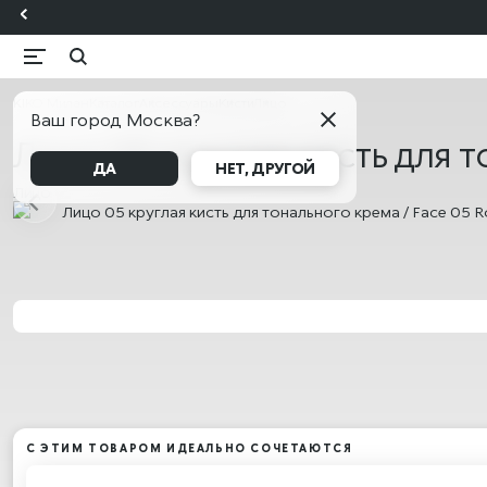
KIKO Милан
Каталог
Аксессуары
Кисти
Лицо
Ваш город Москва?
Лицо 05 круглая кисть для т
ДА
НЕТ, ДРУГОЙ
Лицо
С ЭТИМ ТОВАРОМ ИДЕАЛЬНО СОЧЕТАЮТСЯ