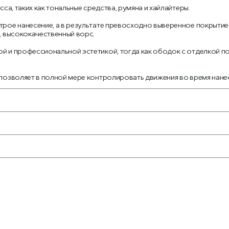
са, таких как тональные средства, румяна и хайлайтеры.
трое нанесение, а в результате превосходно выверенное покрытие.
, высококачественный ворс.
ой и профессиональной эстетикой, тогда как ободок с отделкой п
 позволяет в полной мере контролировать движения во время нане