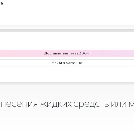
са
Доставим
завтра
за
300
₽
Найти в магазине
анесения жидких средств или м