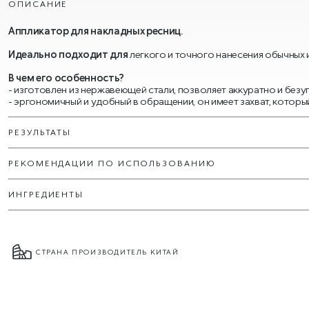
ОПИСАНИЕ
Аппликатор для накладных ресниц.
Идеально подходит для
легкого и точного нанесения обычных и
В чем его особенность?
- изготовлен из нержавеющей стали, позволяет аккуратно и безу
- эргономичный и удобный в обращении, он имеет захват, котор
РЕЗУЛЬТАТЫ
РЕКОМЕНДАЦИИ ПО ИСПОЛЬЗОВАНИЮ
ИНГРЕДИЕНТЫ
СТРАНА ПРОИЗВОДИТЕЛЬ КИТАЙ