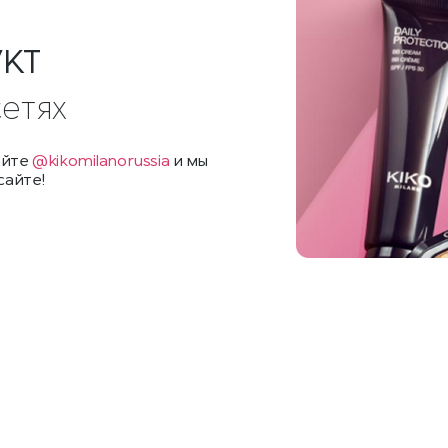
УКТ
сетях
айте
@kikomilanorussia
и мы
сайте!