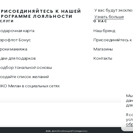
У вас будут эксклю
ПРИСОЕДИНЯЙТЕСЬ К НАШЕЙ
ПРОГРАММЕ ЛОЯЛЬНОСТИ
Узнать больше
СЛУГИ
О НАС
одарочная карта
Наш бренд
эрофлот Бонус
Присоединяйтесь к
роки макияжа
Магазины
деи для подарков
Контакты
одбор тональной основы
оздайте список желаний
IKO Милан в социальных сетях
Мы 
дан
для
Я с
усл
обр
2026, JamilCo Group of Companies