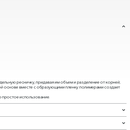
ельную ресничку, придавая им объем и разделение от корней;
ьной основе вместе с образующими пленку полимерами создает
о простое использование.