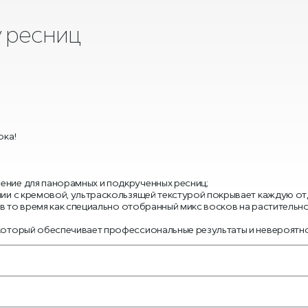
 ресниц
ока!
ение для панорамных и подкрученных ресниц;
нии с кремовой, ультраскользящей текстурой покрывает каждую отд
и, в то время как специально отобранный микс восков на растител
 который обеспечивает профессиональные результаты и невероятн