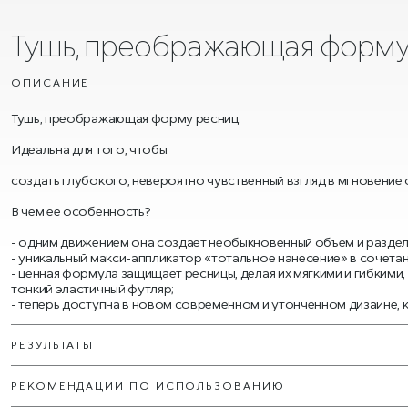
Тушь, преображающая форму
ОПИСАНИЕ
Тушь, преображающая форму ресниц.
Идеальна для того, чтобы:
создать глубокого, невероятно чувственный взгляд в мгновение 
В чем ее особенность?
- одним движением она создает необыкновенный объем и раздел
- уникальный макси-аппликатор «тотальное нанесение» в сочета
- ценная формула защищает ресницы, делая их мягкими и гибким
тонкий эластичный футляр;
- теперь доступна в новом современном и утонченном дизайне,
РЕЗУЛЬТАТЫ
РЕКОМЕНДАЦИИ ПО ИСПОЛЬЗОВАНИЮ