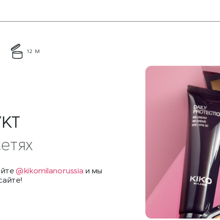
12 М
УКТ
сетях
айте
@kikomilanorussia
и мы
сайте!