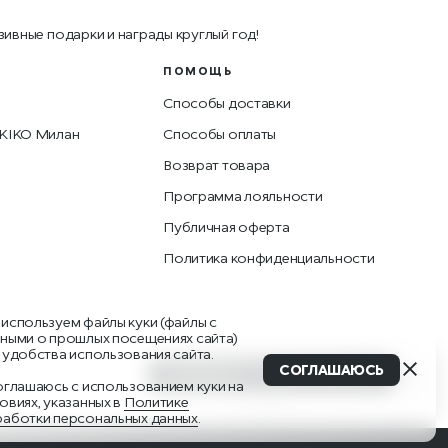
зивные подарки и награды круглый год!
ПОМОЩЬ
Способы доставки
 KIKO Милан
Способы оплаты
Возврат товара
Программа лояльности
Публичная оферта
Политика конфиденциальности
используем файлы куки (файлы с
ными о прошлых посещениях сайта)
 удобства использования сайта.
СОГЛАШАЮСЬ
СООБЩИТЬ О ПОСТУПЛЕНИИ
оглашаюсь с использованием куки на
овиях, указанных в
Политике
Наверх
аботки персональных данных
.