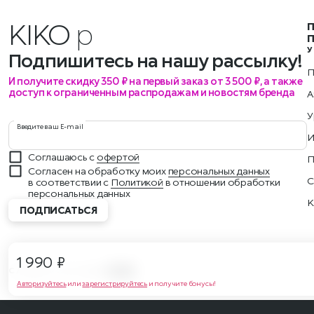
KIKO
мероп
У
Подпишитесь на нашу рассылку!
П
И получите скидку 350 ₽ на первый заказ от 3 500 ₽, а также
доступ к ограниченным распродажам и новостям бренда
А
У
Введите ваш E-mail
И
Соглашаюсь с
офертой
П
Согласен на обработку моих
персональных данных
С
в соответствии с
Политикой
в отношении обработки
персональных данных
K
ПОДПИСАТЬСЯ
1 990 ₽
СЛЕДИТЕ ЗА НАМИ
Авторизуйтесь
или
зарегистрируйтесь
и получите бонусы!