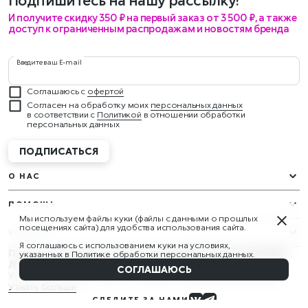
Подпишитесь на нашу рассылку!
И получите скидку 350 ₽ на первый заказ от 3 500 ₽, а также
доступ к ограниченным распродажам и новостям бренда
Введите ваш E-mail
Соглашаюсь с
офертой
Согласен на обработку моих
персональных данных
в соответствии с
Политикой
в отношении обработки
персональных данных
ПОДПИСАТЬСЯ
О НАС
ПОМОЩЬ
Мы используем файлы куки (файлы с данными о прошлых
посещениях сайта) для удобства использования сайта.
УСЛУГИ
Я соглашаюсь с использованием куки на условиях,
ПРИСОЕДИНЯЙТЕСЬ К НАШЕЙ ПРОГРАММЕ
указанных в
Политике обработки персональных данных
.
ЛОЯЛЬНОСТИ
СОГЛАШАЮСЬ
У вас будут эксклюзивные подарки и награды круглый год!
Узнать больше
СЛЕДИТЕ ЗА НАМИ