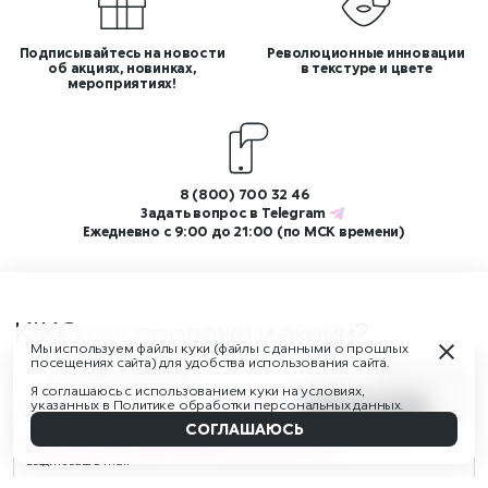
Подписывайтесь на новости
Революционные инновации
об акциях, новинках,
в текстуре и цвете
мероприятиях!
8 (800) 700 32 46
Задать вопрос в
Telegram
Ежедневно с 9:00 до 21:00 (по МСК времени)
KIKO
распродажи и акции?
Мы используем файлы куки (файлы с данными о прошлых
Подпишитесь на нашу рассылку!
посещениях сайта) для удобства использования сайта.
Изменить (2)
04 Шатенки/04 Auburn
И получите скидку 350 ₽ на первый заказ от 3 500 ₽, а также
Я соглашаюсь с использованием куки на условиях,
указанных в
Политике обработки персональных данных
.
доступ к ограниченным распродажам и новостям бренда
1 790 ₽
В КОРЗИНУ
Наверх
СОГЛАШАЮСЬ
04
05
Авторизуйтесь
или
зарегистрируйтесь
и получите бонусы!
Введите ваш E-mail