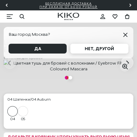
БЕСПЛАТНАЯ ДОСТАВКА
₽!🎀
ПО
ПРИ ЗАКАЗЕ ОТ 6000 РУБЛЕЙ
Глаза
Ваш город Москва?
Цветная тушь для бровей с волокнами /
Eyebrow Fibers Coloured Mascara
ДА
НЕТ, ДРУГОЙ
Средства для бровей
04 Шатенки/04 Auburn
04
05
ДОБАВЬТЕ В КОРЗИНУ, ЧТОБЫ УЗНАТЬ ВЫГОДНУЮ ЦЕНУ!