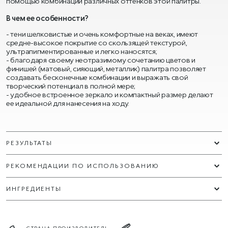
помощью комбинации различных оттенков этой палитры.
В чем ее особенности?
- тени шелковистые и очень комфортные на веках, имеют
средне-высокое покрытие со скользящей текстурой,
ультрапигментированные и легко наносятся;
- благодаря своему неотразимому сочетанию цветов и
финишей (матовый, сияющий, металлик) палитра позволяет
создавать бесконечные комбинации и выражать свой
творческий потенциал в полной мере;
- удобное встроенное зеркало и компактный размер делают
ее идеальной для нанесения на ходу.
РЕЗУЛЬТАТЫ
РЕКОМЕНДАЦИИ ПО ИСПОЛЬЗОВАНИЮ
ИНГРЕДИЕНТЫ