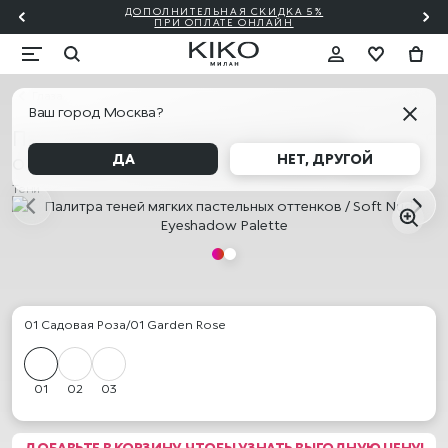
ДОПОЛНИТЕЛЬНАЯ СКИДКА 5%
ИТЬ
ПРИ ОПЛАТЕ ОНЛАЙН
Глаза
Ваш город Москва?
Палитра теней мягких пастельных
оттенков / Soft Nude Eyeshadow Palette
ДА
НЕТ, ДРУГОЙ
Тени
01 Садовая Роза/01 Garden Rose
01
02
03
ДОБАВЬТЕ В КОРЗИНУ, ЧТОБЫ УЗНАТЬ ВЫГОДНУЮ ЦЕНУ!