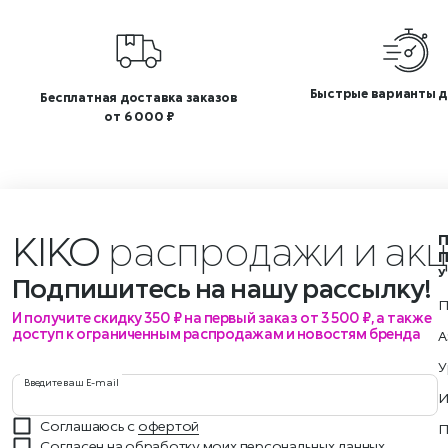
Быстрые варианты д
Бесплатная доставка заказов
от 6 000 ₽
KIKO
распродажи и ак
У
Подпишитесь на нашу рассылку!
П
И получите скидку 350 ₽ на первый заказ от 3 500 ₽, а также
доступ к ограниченным распродажам и новостям бренда
А
У
Введите ваш E-mail
И
Соглашаюсь с
офертой
П
Согласен на обработку моих
персональных данных