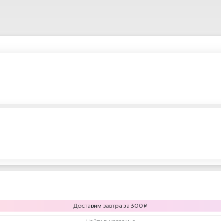
Доставим
завтра
за
300
₽