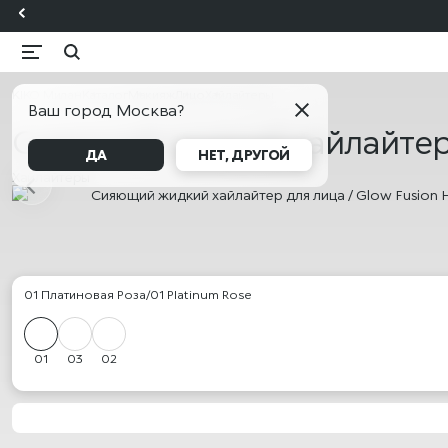
KIKO Милан
Каталог
Макияж
Лицо
Хайлайтеры
Ваш город Москва?
Сияющий жидкий хайлайтер д
ДА
НЕТ, ДРУГОЙ
Хайлайтеры
01 Платиновая Роза/01 Platinum Rose
01
03
02