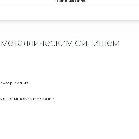
Найти в магазине
с металлическим финишем
 супер-сияния.
идают мгновенное сияние;