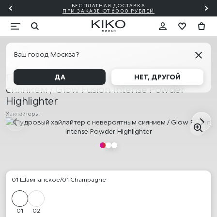
БЕСПЛАТНАЯ ДОСТАВКА
₽!🎀
ПО
ПРИ ЗАКАЗЕ ОТ 6000 РУБЛЕЙ
Лицо
Ваш город Москва?
БЕСТСЕЛЛЕР
Пудровый хайлайтер с невероятным
ДА
НЕТ, ДРУГОЙ
сиянием / Glow Fusion Intense Powder
Highlighter
Хайлайтеры
01 Шампанское/01 Champagne
01
02