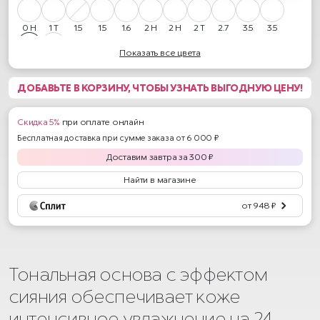
0 Н
1 Т
1.5
1.5
1.6
2 Н
2 Н
2 Т
2.7
3.5
3.5
Показать все цвета
4 Н
5.5
ДОБАВЬТЕ В КОРЗИНУ, ЧТОБЫ УЗНАТЬ ВЫГОДНУЮ ЦЕНУ!
Скидка 5%
при оплате онлайн
Бесплатная доставка при сумме заказа от 6 000 ₽
Доставим
завтра
за
300
₽
Найти в магазине
от 948 ₽
Тональная основа с эффектом
сияния обеспечивает коже
интенсивное увлажнение на 24