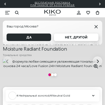
БЕСПЛАТНАЯ ДОСТАВКА
₽!🎀
ПО
ПРИ ЗАКАЗЕ ОТ 6000 РУБЛЕЙ
Лицо
Ваш город Москва?
НОВИНКА
Формула любви сияющая и увлажняющая
ДА
НЕТ, ДРУГОЙ
тональная основа 24 часа/Love Fusion 24H
Moisture Radiant Foundation
Тональные средства
4 Нейтральный золотой/4 Neutral Gold