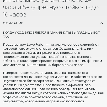
часа и безупречную стойкость до
16 часов
ОПИСАНИЕ
КОГДА УХОД ВЛЮБЛЯЕТСЯ В МАКИЯЖ, ТЫ ВЫГЛЯДИШЬ ВОТ
ТАК:
Представляем Love Fusion — тональную основу с химией, от
которой невозможно оторваться. Созданная в Италии и
состоящая на 96% из ингредиентов природного
происхождения, эта увлажняющая* тональная основа с
заботой о коже дарит среднее покрытие с сияющим финишем
и помогает защищать* кожный барьер до 24 часов.
Невероятно шелковистая и комфортная на коже, она
сохраняется до 16 часов, выравнивает тон и заботится о коже,
не утяжеляя ее благодаря легкой, дышащей** текстуре. От
увлажнения до естественного покрытия и фирменного
итальянского сияния — эта основа объединяет всё, что вы
искали, предлагая базу, в которой клинически подтвержденная
эффективность сочетается со свежим, естественным
результатом, который вам непременно полюбится.