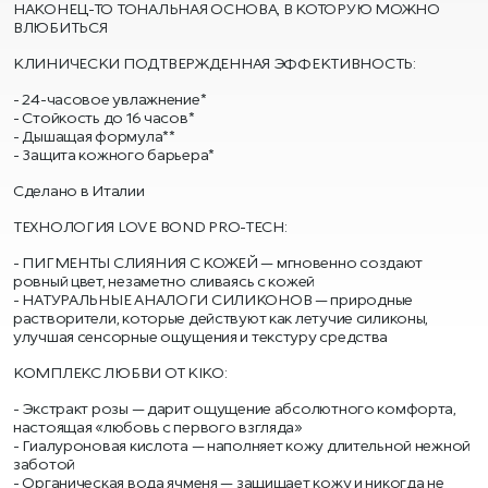
НАКОНЕЦ-ТО ТОНАЛЬНАЯ ОСНОВА, В КОТОРУЮ МОЖНО
ВЛЮБИТЬСЯ
КЛИНИЧЕСКИ ПОДТВЕРЖДЕННАЯ ЭФФЕКТИВНОСТЬ:
24-часовое увлажнение*
Стойкость до 16 часов*
Дышащая формула**
Защита кожного барьера*
Сделано в Италии
ТЕХНОЛОГИЯ LOVE BOND PRO-TECH:
ПИГМЕНТЫ СЛИЯНИЯ С КОЖЕЙ — мгновенно создают
ровный цвет, незаметно сливаясь с кожей
НАТУРАЛЬНЫЕ АНАЛОГИ СИЛИКОНОВ — природные
растворители, которые действуют как летучие силиконы,
улучшая сенсорные ощущения и текстуру средства
КОМПЛЕКС ЛЮБВИ ОТ KIKO:
Экстракт розы — дарит ощущение абсолютного комфорта,
настоящая «любовь с первого взгляда»
Гиалуроновая кислота — наполняет кожу длительной нежной
заботой
Органическая вода ячменя — защищает кожу и никогда не