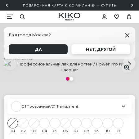
ПОДАРОЧНАЯ КАРТА KIKO МИЛАН 🎁 — КУПИТЬ
Ногти
Ваш город Москва?
Профессиональный лак для ногтей / Power
Pro Nail Lacquer
ДА
НЕТ, ДРУГОЙ
Лаки для ногтей
01 Прозрачный/01 Transparent
01
02
03
04
05
06
07
08
09
10
11