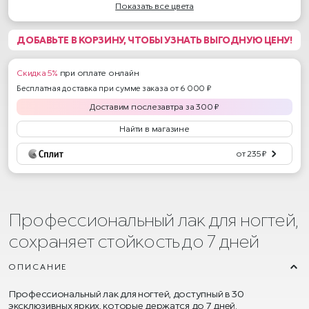
Показать все цвета
12
13
14
15
16
18
19
20
21
23
24
ДОБАВЬТЕ В КОРЗИНУ, ЧТОБЫ УЗНАТЬ ВЫГОДНУЮ ЦЕНУ!
25
26
27
28
29
30
22
Скидка 5%
при оплате онлайн
Бесплатная доставка при сумме заказа от 6 000 ₽
Доставим
послезавтра
за
300
₽
Найти в магазине
от 235 ₽
Профессиональный лак для ногтей,
сохраняет стойкость до 7 дней
ОПИСАНИЕ
Профессиональный лак для ногтей, доступный в 30
эксклюзивных ярких, которые держатся до 7 дней.