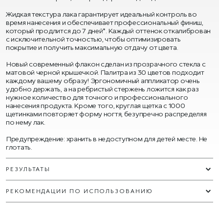
Жидкая текстура лака гарантирует идеальный контроль во
время нанесения и обеспечивает профессиональный финиш,
который продлится до 7 дней*. Каждый оттенок откалиброван
с исключительной точностью, чтобы оптимизировать
покрытие и получить максимальную отдачу от цвета.
Новый современный флакон сделан из прозрачного стекла с
матовой черной крышечкой. Палитра из 30 цветов подходит
каждому вашему образу! Эргономичный аппликатор очень
удобно держать, а на ребристый стержень ложится как раз
нужное количество для точного и профессионального
нанесения продукта. Кроме того, круглая щетка с 1000
щетинками повторяет форму ногтя, безупречно распределяя
по нему лак.
Предупреждение: хранить в недоступном для детей месте. Не
глотать.
РЕЗУЛЬТАТЫ
РЕКОМЕНДАЦИИ ПО ИСПОЛЬЗОВАНИЮ