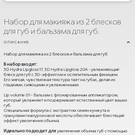
Набор для макияжа из 2 блесков
для губ и бальзама для губ.
ОПИСАНИЕ
Набор для макияжа из 2 блесков и бальзама для губ.
В набор входят:
3D Hydra Lipgloss 17, 3D Hydra Lipgloss 20A - увлажняющий
блеск для губ с 3D-эффектом и ослепительным финишем.
Его мягкая, чувственная текстура тает на губах, делая их
гладкими, сияющими и увлажненными.
Lip volume 01 - бальзам с флокированным аппликатором,
который увлажняет и подчеркивает естественный цвет ваших
губ.
Специальная формула с экстрактом семян кунжута и
гранулами гиалуроновой кислоты обеспечивает блестящий
эффект увеличения объема.
Идеально подходит для
увеличения объема губ с помощью