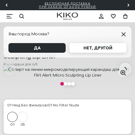
БЕСПЛАТНАЯ ДОСТАВКА
Й ✨
ПО
ПРИ ЗАКАЗЕ ОТ 6000 РУБЛЕЙ
Губы
Ваш город Москва?
Флирт на линии микромоделирующий
карандаш для губ / Flirt Alert Micro
ДА
НЕТ, ДРУГОЙ
Sculpting Lip Liner
Карандаши для губ
01 Нюд Без Фильтров/01 No Filter Nude
01
05