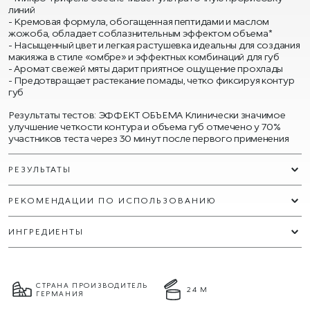
линий
Кремовая формула, обогащенная пептидами и маслом
жожоба, обладает соблазнительным эффектом объема*
Насыщенный цвет и легкая растушевка идеальны для создания
макияжа в стиле «омбре» и эффектных комбинаций для губ
Аромат свежей мяты дарит приятное ощущение прохлады
Предотвращает растекание помады, четко фиксируя контур
губ
Результаты тестов: ЭФФЕКТ ОБЪЕМА Клинически значимое
улучшение четкости контура и объема губ отмечено у 70%
участников теста через 30 минут после первого применения
РЕЗУЛЬТАТЫ
РЕКОМЕНДАЦИИ ПО ИСПОЛЬЗОВАНИЮ
ИНГРЕДИЕНТЫ
СТРАНА ПРОИЗВОДИТЕЛЬ
24 М
ГЕРМАНИЯ