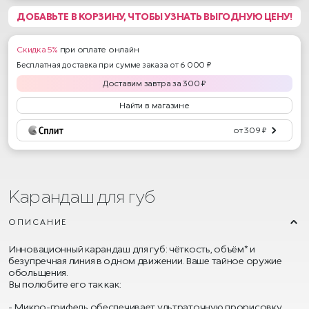
ДОБАВЬТЕ В КОРЗИНУ, ЧТОБЫ УЗНАТЬ ВЫГОДНУЮ ЦЕНУ!
Скидка 5%
при оплате онлайн
Бесплатная доставка при сумме заказа от 6 000 ₽
Доставим
завтра
за
300
₽
Найти в магазине
от 309 ₽
Карандаш для губ
ОПИСАНИЕ
Инновационный карандаш для губ: чёткость, объём* и
безупречная линия в одном движении. Ваше тайное оружие
обольщения.
Вы полюбите его так как:
Микро-грифель обеспечивает ультраточную прорисовку