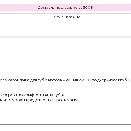
Доставим
послезавтра
за
300
₽
Найти в магазине
ового карандаша для губ с матовым финишем. Он подчеркивает губ
невероятно комфортная на губах.
ы и помогает предотвратить растекание.