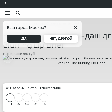
KIKO Милан
Каталог
Макияж
Губы
Карандаши для губ
Ваш город Москва?
Нежный кутюр карандаш для 
ДА
НЕТ, ДРУГОЙ
Blurring Lip Liner
Карандаши для губ
01 Нюдовый Нектар/01 Nectar Nude
01
02
03
04
05