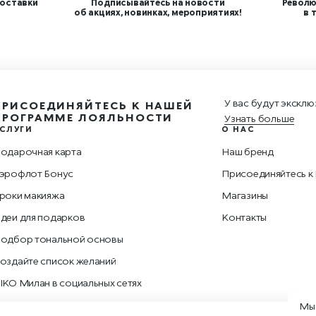
оставки
Подписывайтесь на новости
Револю
об акциях, новинках, мероприятиях!
в 
У вас будут эксклю
ПРИСОЕДИНЯЙТЕСЬ К НАШЕЙ
ПРОГРАММЕ ЛОЯЛЬНОСТИ
Узнать больше
СЛУГИ
О НАС
одарочная карта
Наш бренд
эрофлот Бонус
Присоединяйтесь к
роки макияжа
Магазины
деи для подарков
Контакты
одбор тональной основы
оздайте список желаний
IKO Милан в социальных сетях
Мы 