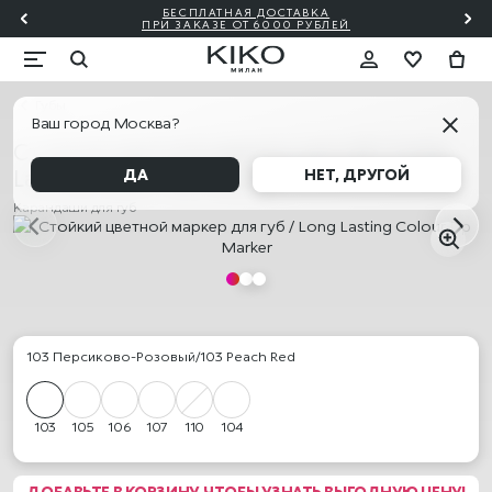
БЕСПЛАТНАЯ ДОСТАВКА
₽!🎀
ПО
ПРИ ЗАКАЗЕ ОТ 6000 РУБЛЕЙ
Губы
Ваш город Москва?
Стойкий цветной маркер для губ / Long
Lasting Colour Lip Marker
ДА
НЕТ, ДРУГОЙ
Карандаши для губ
103 Персиково-Розовый/103 Peach Red
103
105
106
107
110
104
ДОБАВЬТЕ В КОРЗИНУ, ЧТОБЫ УЗНАТЬ ВЫГОДНУЮ ЦЕНУ!