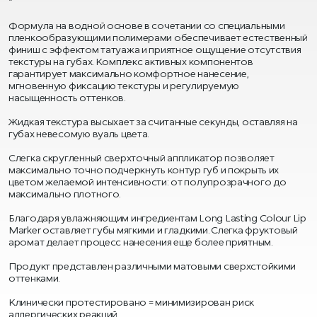
*
Формула на водной основе в сочетании со специальными
пленкообразующими полимерами обеспечивает естественный
финиш с эффектом татуажа и приятное ощущение отсутствия
текстуры на губах. Комплекс активных компонентов
гарантирует максимально комфортное нанесение,
мгновенную фиксацию текстуры и регулируемую
насыщенность оттенков.
Жидкая текстура высыхает за считанные секунды, оставляя на
губах невесомую вуаль цвета.
Слегка скругленный сверхточный аппликатор позволяет
максимально точно подчеркнуть контур губ и покрыть их
цветом желаемой интенсивности: от полупрозрачного до
максимально плотного.
Благодаря увлажняющим ингредиентам Long Lasting Colour Lip
Marker оставляет губы мягкими и гладкими. Слегка фруктовый
аромат делает процесс нанесения еще более приятным.
Продукт представлен различными матовыми сверхстойкими
оттенками.
Клинически протестировано = минимизирован риск
аллергических реакций.