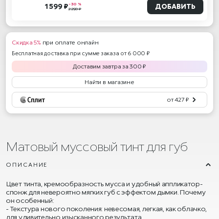
- 30 %
1 599 ₽
ДОБАВИТЬ
2 290 ₽
Скидка 5%
при оплате онлайн
Бесплатная доставка при сумме заказа от 6 000 ₽
Доставим
завтра
за
300
₽
Найти в магазине
от 427 ₽
Матовый муссовый тинт для губ
ОПИСАНИЕ
Цвет тинта, кремообразность мусса и удобный аппликатор-
спонж для невероятно мягких губ с эффектом дымки. Почему
он особенный:
Текстура нового поколения: невесомая, легкая, как облачко,
для удивительно изысканного результата.