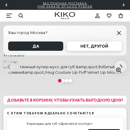
БЕСПЛАТНАЯ ДОСТАВКА
Й ✨
ПО
ПРИ ЗАКАЗЕ ОТ 6000 РУБЛЕЙ
Губы
Ваш город Москва?
Нежный кутюр мусс для губ "Взбитые
сливки"/Hug Couture Lip Puff Velvet Lip
ДА
НЕТ, ДРУГОЙ
Mousse
Помады
ДОБАВЬТЕ В КОРЗИНУ, ЧТОБЫ УЗНАТЬ ВЫГОДНУЮ ЦЕНУ!
С ЭТИМ ТОВАРОМ ИДЕАЛЬНО СОЧЕТАЮТСЯ
Карандаш для губ «Дымчатый контур»