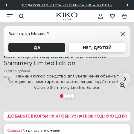
ПОДАРОЧНАЯ КАРТА KIKO МИЛАН 🎁 — КУПИТЬ
Губы
Ваш город Москва?
Нежный кутюр средство для увеличения
объема губ мерцающая лимитированная
ДА
НЕТ, ДРУГОЙ
коллекция/Hug Couture Lip Volume
Shimmery Limited Edition
Уход за губами
ДОБАВЬТЕ В КОРЗИНУ, ЧТОБЫ УЗНАТЬ ВЫГОДНУЮ ЦЕНУ!
Скидка 5%
при оплате онлайн