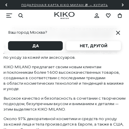
ПОДАРОЧНАЯ КАРТА KIKO МИЛАН 🎁 — КУПИТЬ
Приветствуем Вас на сайте итальянского
Ваш город Москва?
косметического бренда KIKO MILANO!
ДА
НЕТ, ДРУГОЙ
Воспользуйтесь Вашим подарочным сертификатом
для покупки декоративной косметики, новейших средств
по уходу за кожей или аксессуаров.
KIKO MILANO предлагает своим новым клиентам
и поклонникам более 1 600 высококачественных товаров,
созданных в соответствии с последними трендами
в области косметических технологий и тенденций в макияже
и уходе.
Высокое качество и безопасность в сочетании с творческим
подходом, безупречным вкусом и вниманием к деталям —
этим выделяется KIKO MILANO.
Около 97% декоративной косметики и средств по уходу
за кожей лица и тела производится в Европе, а также в США,