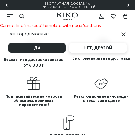
БЕСПЛАТНАЯ ДОСТАВКА
₽!🎀
ПО
ПРИ ЗАКАЗЕ ОТ 6000 РУБЛЕЙ
Cannot find 'makeup' template with page 'sections'
Ваш город Москва?
ДА
НЕТ, ДРУГОЙ
Быстрые варианты доставки
Бесплатная доставка заказов
от 6 000 ₽
Подписывайтесь на новости
Революционные инновации
об акциях, новинках,
в текстуре и цвете
мероприятиях!