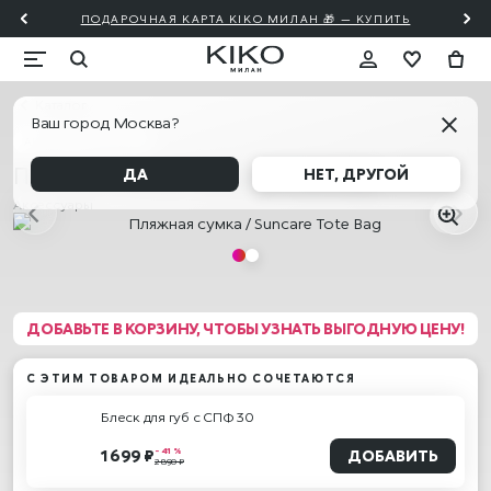
ПОДАРОЧНАЯ КАРТА KIKO МИЛАН 🎁 — КУПИТЬ
Каталог
Ваш город Москва?
АКЦИЯ! 2=20% 3=30%
Пляжная сумка / Suncare Tote Bag
ДА
НЕТ, ДРУГОЙ
Аксессуары
ДОБАВЬТЕ В КОРЗИНУ, ЧТОБЫ УЗНАТЬ ВЫГОДНУЮ ЦЕНУ!
С ЭТИМ ТОВАРОМ ИДЕАЛЬНО СОЧЕТАЮТСЯ
Блеск для губ с СПФ 30
- 41 %
1 699 ₽
ДОБАВИТЬ
2 890 ₽