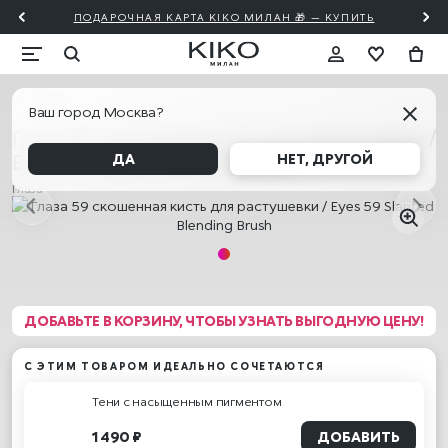
ПОДАРОЧНАЯ КАРТА KIKO МИЛАН 🎁 — КУПИТЬ
Кисти
Ваш город Москва?
Глаза 59 скошенная кисть для растушевки /
Eyes 59 Slanted Blending Brush
ДА
НЕТ, ДРУГОЙ
Глаза
ДОБАВЬТЕ В КОРЗИНУ, ЧТОБЫ УЗНАТЬ ВЫГОДНУЮ ЦЕНУ!
С ЭТИМ ТОВАРОМ ИДЕАЛЬНО СОЧЕТАЮТСЯ
Тени с насыщенным пигментом
1 490 ₽
ДОБАВИТЬ