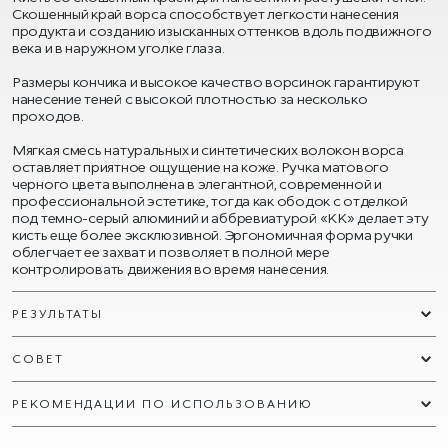
Скошенный край ворса способствует легкости нанесения
продукта и созданию изысканных оттенков вдоль подвижного
века и в наружном уголке глаза.
Размеры кончика и высокое качество ворсинок гарантируют
нанесение теней с высокой плотностью за несколько
проходов.
Мягкая смесь натуральных и синтетических волокон ворса
оставляет приятное ощущение на коже. Ручка матового
черного цвета выполнена в элегантной, современной и
профессиональной эстетике, тогда как ободок с отделкой
под темно-серый алюминий и аббревиатурой «КК» делает эту
кисть еще более эксклюзивной. Эргономичная форма ручки
облегчает ее захват и позволяет в полной мере
контролировать движения во время нанесения.
РЕЗУЛЬТАТЫ
СОВЕТ
РЕКОМЕНДАЦИИ ПО ИСПОЛЬЗОВАНИЮ