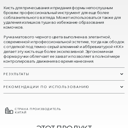
Кисть для причесывания и придания формы непослушным
бровям: профессиональный инструмент для еще более
соблазнительного взгляда. Может использоваться также для
удаления излишков туши во избежание образования
комочков.
Ручка матового черного цвета выполнена в элегантной,
современной и профессиональной эстетике, тогда как ободок
с отделкой под темно-серый алюминий и аббревиатурой «КК»
делает эту кисть еще более эксклюзивной. Эргономичная
форма ручки облегчает ее захват и позволяет в полной мере
контролировать движения во время нанесения.
РЕЗУЛЬТАТЫ
РЕКОМЕНДАЦИИ ПО ИСПОЛЬЗОВАНИЮ
СТРАНА ПРОИЗВОДИТЕЛЬ
КИТАЙ