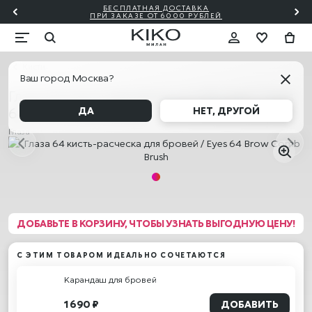
БЕСПЛАТНАЯ ДОСТАВКА
Й ✨
ПО
ПРИ ЗАКАЗЕ ОТ 6000 РУБЛЕЙ
Кисти
Ваш город Москва?
Глаза 64 кисть-расческа для бровей / Eyes
64 Brow Comb Brush
ДА
НЕТ, ДРУГОЙ
Глаза
ДОБАВЬТЕ В КОРЗИНУ, ЧТОБЫ УЗНАТЬ ВЫГОДНУЮ ЦЕНУ!
С ЭТИМ ТОВАРОМ ИДЕАЛЬНО СОЧЕТАЮТСЯ
Карандаш для бровей
1 690 ₽
ДОБАВИТЬ