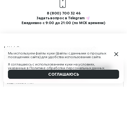
8 (800) 700 32 46
Задать вопрос в
Telegram
Ежедневно с 9:00 до 21:00 (по МСК времени)
KIKO
распродажи и акции?
Мы используем файлы куки (файлы с данными о прошлых
Подпишитесь на нашу рассылку!
посещениях сайта) для удобства использования сайта.
И получите скидку 350 ₽ на первый заказ от 3 500 ₽, а также
Я соглашаюсь с использованием куки на условиях,
указанных в
Политике обработки персональных данных
.
доступ к ограниченным распродажам и новостям бренда
1 490 ₽
В КОРЗИНУ
Наверх
СОГЛАШАЮСЬ
Авторизуйтесь
или
зарегистрируйтесь
и получите бонусы!
Введите ваш E-mail
Соглашаюсь с
офертой
Согласен на обработку моих
персональных данных
в соответствии с
Политикой
в отношении обработки
персональных данных
ПОДПИСАТЬСЯ