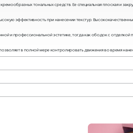
 кремообразных тональных средств. Ее специальная плоская и зак
ысокую эффективность при нанесении текстур. Высококачественные 
нной и профессиональной эстетике, тогда как ободок с отделкой
 позволяет в полной мере контролировать движения во время нане