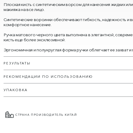
Плоская кисть с синтетическим ворсом для нанесения жидких или
макияжа на все лицо.
Синтетические ворсинки обеспечивают гибкость, надежность и в
комфортное нанесение.
Ручка матового черного цвета выполнена в элегантной, совреме
кисть еще более эксклюзивной.
Эргономичная и полукруглая форма ручки облегчает ее захват и
РЕЗУЛЬТАТЫ
РЕКОМЕНДАЦИИ ПО ИСПОЛЬЗОВАНИЮ
УПАКОВКА
СТРАНА ПРОИЗВОДИТЕЛЬ КИТАЙ