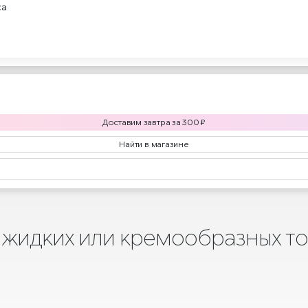
са
Доставим
завтра
за
300
₽
Найти в магазине
 жидких или кремообразных то