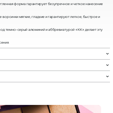
ругленная форма гарантирует безупречное и четкое нанесение
ворсинки мягкие, гладкие и гарантируют легкое, быстрое и
 под темно-серый алюминий и аббревиатурой «КК» делает эту
сения.