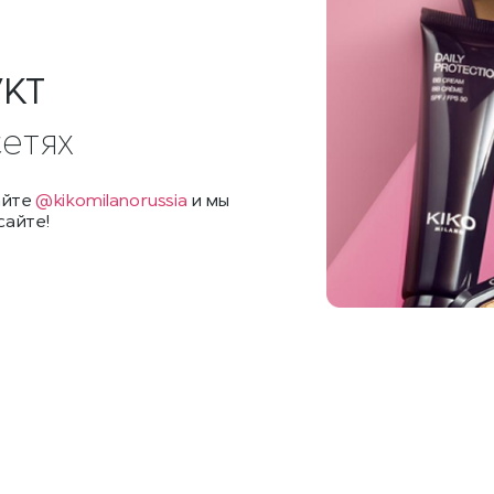
УКТ
сетях
айте
@kikomilanorussia
и мы
сайте!