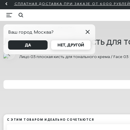
KIKO Милан
Каталог
Аксессуары
Кисти
Лицо
Ваш город Москва?
Лицо 03 плоская кисть для т
ДА
НЕТ, ДРУГОЙ
Лицо
С ЭТИМ ТОВАРОМ ИДЕАЛЬНО СОЧЕТАЮТСЯ