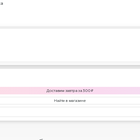
са
Доставим
завтра
за
300
₽
Найти в магазине