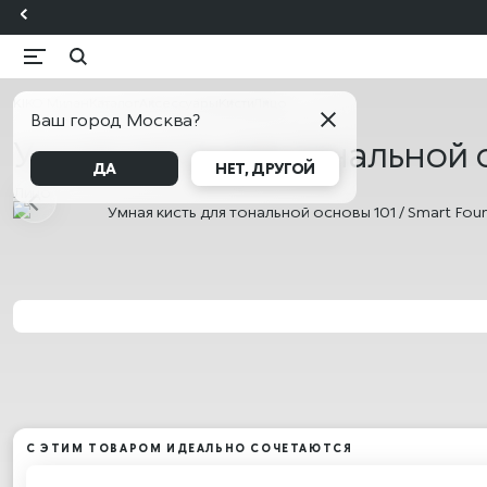
KIKO Милан
Каталог
Аксессуары
Кисти
Лицо
Ваш город Москва?
Умная кисть для тональной о
ДА
НЕТ, ДРУГОЙ
Лицо
С ЭТИМ ТОВАРОМ ИДЕАЛЬНО СОЧЕТАЮТСЯ