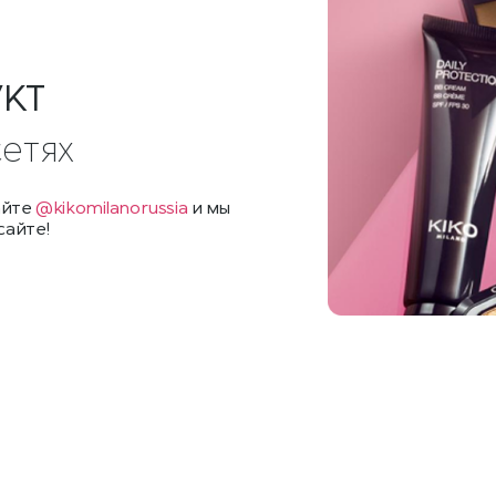
УКТ
сетях
айте
@kikomilanorussia
и мы
сайте!