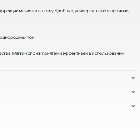
оррекции макияжа на ходу. Удобные, универсальные и прочные,
 однородный тон;
ства. Мягкий спонж приятен и эффективен в использовании.