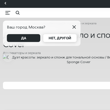
KIKO Милан
Каталог
Аксессуары
Для лица
Аппликаторы и зеркала
Ваш город Москва?
Дуэт красоты: зеркало и спо
ДА
НЕТ, ДРУГОЙ
Cover
Аппликаторы и зеркала