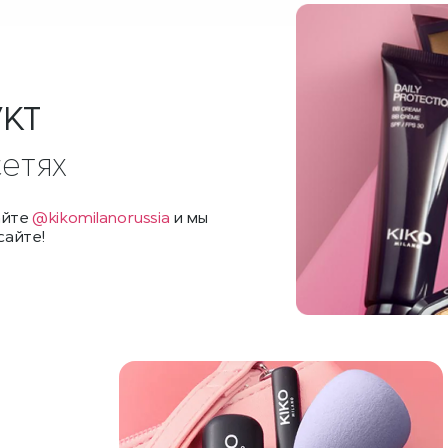
УКТ
сетях
айте
@kikomilanorussia
и мы
сайте!