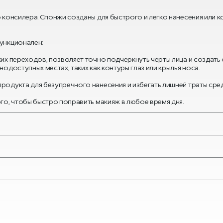
 консилера. Спонжи созданы для быстрого и легко нанесения или к
ункционален:
ких переходов, позволяет точно подчеркнуть черты лица и создать
одоступных местах, таких как контуры глаз или крылья носа.
родукта для безупречного нанесения и избегать лишней траты сред
го, чтобы быстро поправить макияж в любое время дня.