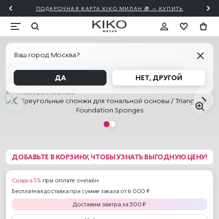
ПОДАРОЧНАЯ КАРТА KIKO МИЛАН 🎁 — КУПИТЬ
Для лица
Ваш город Москва?
Треугольные спонжи для тональной
основы / Triangular Foundation Sponges
ДА
НЕТ, ДРУГОЙ
Аппликаторы и зеркала
ДОБАВЬТЕ В КОРЗИНУ, ЧТОБЫ УЗНАТЬ ВЫГОДНУЮ ЦЕНУ!
Скидка 5%
при оплате онлайн
Бесплатная доставка при сумме заказа от 6 000 ₽
Доставим
завтра
за
300
₽