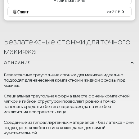
Найти в магазине
от 211 ₽
Безлатексные спонжи для точного
макияжа
ОПИСАНИЕ
Безлатексные треугольные спонжи для макияжа идеально
подходят для нанесения компактной и жидкой основы под
макияж.
Специальная треугольная форма вместе с очень компактной,
мягкой и гибкой структурой позволяет ровно и точно
наносить средство без его перерасхода на всю без
исключения поверхность лица.
Созданные из гипоаллергенных материалов - без латекса - они
подходят для любого типа кожи, даже для самой
чувствительной.