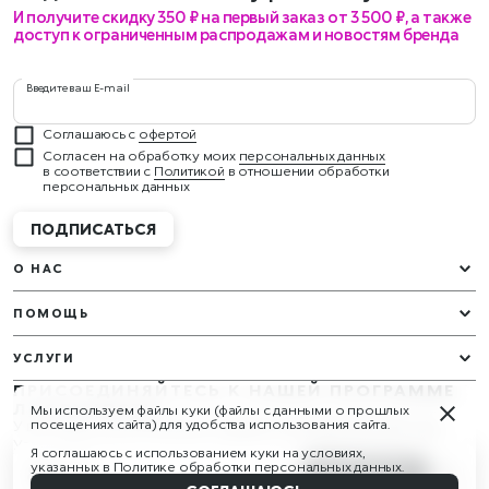
И получите скидку 350 ₽ на первый заказ от 3 500 ₽, а также
доступ к ограниченным распродажам и новостям бренда
Введите ваш E-mail
Соглашаюсь с
офертой
Согласен на обработку моих
персональных данных
в соответствии с
Политикой
в отношении обработки
персональных данных
ПОДПИСАТЬСЯ
О НАС
ПОМОЩЬ
УСЛУГИ
ПРИСОЕДИНЯЙТЕСЬ К НАШЕЙ ПРОГРАММЕ
ЛОЯЛЬНОСТИ
Мы используем файлы куки (файлы с данными о прошлых
У вас будут эксклюзивные подарки и награды круглый год!
посещениях сайта) для удобства использования сайта.
Узнать больше
Я соглашаюсь с использованием куки на условиях,
СЛЕДИТЕ ЗА НАМИ
указанных в
Политике обработки персональных данных
.
890 ₽
В КОРЗИНУ
Наверх