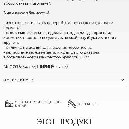
абсолютным must-have*.
В чем ее особенность?
- изготовлена из 100% переработанного хлопка, мягкая и
прочная;
- очень вместительная, идеально подходит для хранения
косметики, средств по уходу за кожей, ноутбука и многого
другого;
- отлично подходит для ношения через плечо;
- великолепные, яркие детали культового дизайна,
вдохновленного манифестом красоты KIKO.
ВЫСОТА:
54 СМ;
ШИРИНА:
52 СМ
ИНГРЕДИЕНТЫ
СТРАНА ПРОИЗВОДИТЕЛЬ
ОБЪЕМ 118 Г
КИТАЙ
ЭТОТ ПРОДУКТ