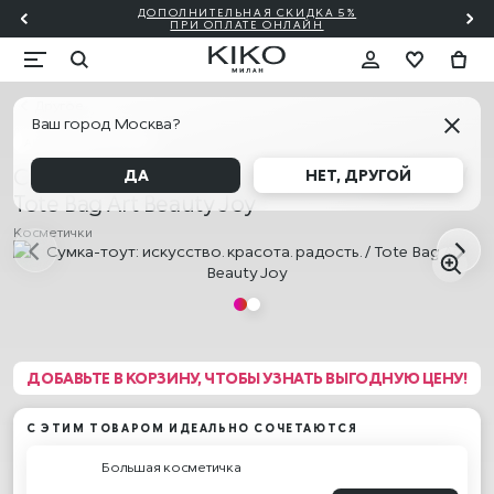
ДОПОЛНИТЕЛЬНАЯ СКИДКА 5%
ИТЬ
ПРИ ОПЛАТЕ ОНЛАЙН
Другое
Ваш город Москва?
АКЦИЯ! 2=20% 3=30%
Сумка-тоут: искусство. красота. радость. /
ДА
НЕТ, ДРУГОЙ
Tote Bag Art Beauty Joy
Косметички
ДОБАВЬТЕ В КОРЗИНУ, ЧТОБЫ УЗНАТЬ ВЫГОДНУЮ ЦЕНУ!
С ЭТИМ ТОВАРОМ ИДЕАЛЬНО СОЧЕТАЮТСЯ
Большая косметичка