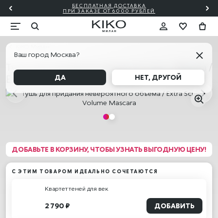
БЕСПЛАТНАЯ ДОСТАВКА
₽!🎀
ПО
ПРИ ЗАКАЗЕ ОТ 6000 РУБЛЕЙ
KIKO Милан
Ваш город Москва?
Тушь для придания невероятного объема /
Extra Sculpt Volume Mascara
ДА
НЕТ, ДРУГОЙ
ДОБАВЬТЕ В КОРЗИНУ, ЧТОБЫ УЗНАТЬ ВЫГОДНУЮ ЦЕНУ!
С ЭТИМ ТОВАРОМ ИДЕАЛЬНО СОЧЕТАЮТСЯ
Квартет теней для век
2 790 ₽
ДОБАВИТЬ