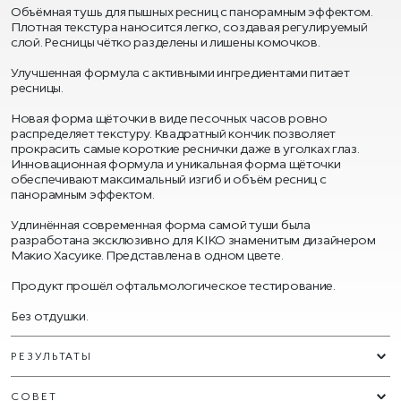
Объёмная тушь для пышных ресниц с панорамным эффектом.
Плотная текстура наносится легко, создавая регулируемый
слой. Ресницы чётко разделены и лишены комочков.
Улучшенная формула с активными ингредиентами питает
ресницы.
Новая форма щёточки в виде песочных часов ровно
распределяет текстуру. Квадратный кончик позволяет
прокрасить самые короткие реснички даже в уголках глаз.
Инновационная формула и уникальная форма щёточки
обеспечивают максимальный изгиб и объём ресниц с
панорамным эффектом.
Удлинённая современная форма самой туши была
разработана эксклюзивно для KIKO знаменитым дизайнером
Макио Хасуике. Представлена в одном цвете.
Продукт прошёл офтальмологическое тестирование.
Без отдушки.
РЕЗУЛЬТАТЫ
СОВЕТ