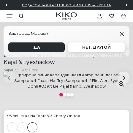
ПОДАРОЧНАЯ КАРТА KIKO МИЛАН 🎁 — КУПИТЬ
Глаза
Ваш город Москва?
АКЦИЯ! 2=20% 3=30%
Флирт на линии карандаш-каял & тени для
ДА
НЕТ, ДРУГОЙ
век "Глаза Не Лгут" / Flirt Alert Eyes Don't Lie
Kajal & Eyeshadow
Карандаши для глаз
03 Вишенка На Торте/03 Cherry On Top