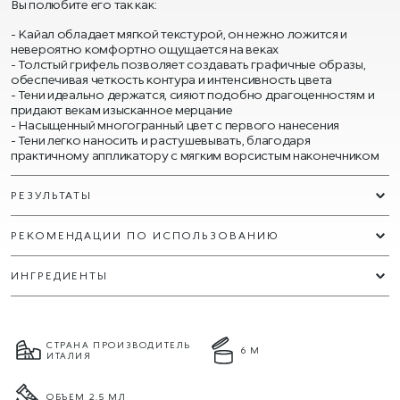
Вы полюбите его так как:
Кайал обладает мягкой текстурой, он нежно ложится и
невероятно комфортно ощущается на веках
Толстый грифель позволяет создавать графичные образы,
обеспечивая четкость контура и интенсивность цвета
Тени идеально держатся, сияют подобно драгоценностям и
придают векам изысканное мерцание
Насыщенный многогранный цвет с первого нанесения
Тени легко наносить и растушевывать, благодаря
практичному аппликатору с мягким ворсистым наконечником
РЕЗУЛЬТАТЫ
РЕКОМЕНДАЦИИ ПО ИСПОЛЬЗОВАНИЮ
ИНГРЕДИЕНТЫ
СТРАНА ПРОИЗВОДИТЕЛЬ
6 М
ИТАЛИЯ
ОБЪЕМ 2.5 МЛ