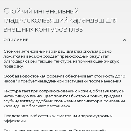
Стойкий интенсивный
гладкоскользящий карандаш для
внешних контуров глаз
ОПИСАНИЕ
Стойкий интенсивный карандаш для глаз скользя ровно
ложится на веки. Он создаёт превосходный результат
благодаря своей тающей текстуре, напоминающей жидкую
подводку.
Особая водостойкая формула обеспечивает стойкость до 10
часов* и требует немедленной растушёвки после нанесения.
Текстура тает при соприкосновении с кожей, образуя яркую и
интенсивную линию. Цвет ложится быстро и ровно, придавая
глубину взгляду. Удобный спонжевый аппликатор в основании
карандаша облегчает растушёвку.
Представлен в 16 оттенках с матовым и перламутровым
эффектами.
Только для наружного применения. Продукт прошёл