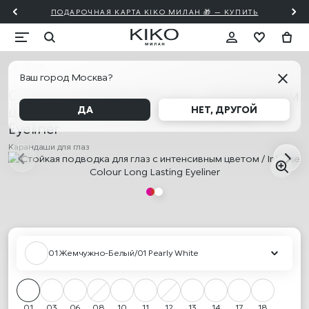
ПОДАРОЧНАЯ КАРТА KIKO МИЛАН 🎁 — КУПИТЬ
Глаза
Ваш город Москва?
Стойкая подводка для глаз с интенсивным
цветом / Intense Colour Long Lasting
ДА
НЕТ, ДРУГОЙ
Eyeliner
Карандаши для глаз
01 Жемчужно-Белый/01 Pearly White
01
03
06
08
10
11
12
13
14
17
18