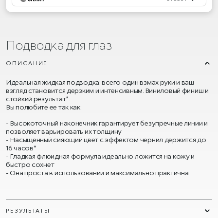
Подводка для глаз
ОПИСАНИЕ
Идеальная жидкая подводка: всего один взмах руки и ваш
взгляд становится дерзким и интенсивным. Виниловый финиш и
стойкий результат*.
Вы полюбите ее так как:
Высокоточный наконечник гарантирует безупречные линии и
позволяет варьировать их толщину
Насыщенный сияющий цвет с эффектом чернил держится до
16 часов*
Гладкая флюидная формула идеально ложится на кожу и
быстро сохнет
Она проста в использовании и максимально практична
РЕЗУЛЬТАТЫ