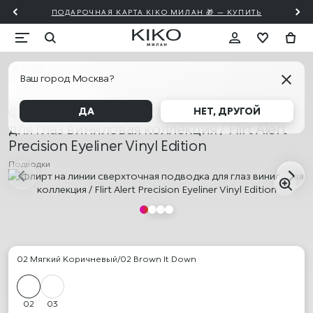
ПОДАРОЧНАЯ КАРТА KIKO МИЛАН 🎁 — КУПИТЬ
Глаза
Ваш город Москва?
АКЦИЯ! 2=20% 3=30%
Флирт на линии сверхточная подводка
ДА
НЕТ, ДРУГОЙ
для глаз виниловая коллекция / Flirt Alert
Precision Eyeliner Vinyl Edition
Подводки
02 Мягкий Коричневый/02 Brown It Down
02
03