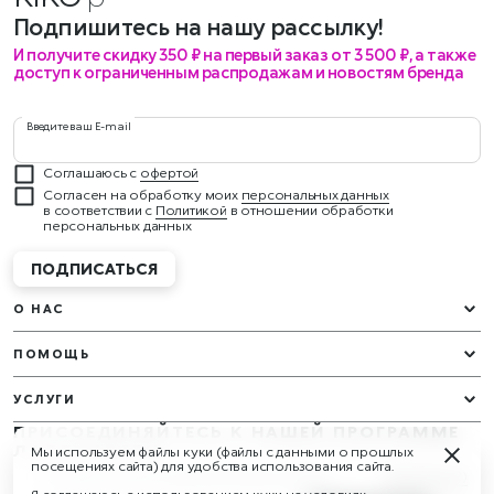
Подпишитесь на нашу рассылку!
И получите скидку 350 ₽ на первый заказ от 3 500 ₽, а также
доступ к ограниченным распродажам и новостям бренда
Введите ваш E-mail
Соглашаюсь с
офертой
Согласен на обработку моих
персональных данных
в соответствии с
Политикой
в отношении обработки
персональных данных
ПОДПИСАТЬСЯ
О НАС
ПОМОЩЬ
УСЛУГИ
ПРИСОЕДИНЯЙТЕСЬ К НАШЕЙ ПРОГРАММЕ
ЛОЯЛЬНОСТИ
Мы используем файлы куки (файлы с данными о прошлых
У вас будут эксклюзивные подарки и награды круглый год!
посещениях сайта) для удобства использования сайта.
Изменить (2)
02 Мягкий Коричневый/02 Brown It Down
Узнать больше