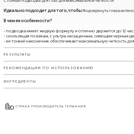
Стойкая подводка для глаз для максимальной четкости.
Идеально подходит для того, чтобы п
одчеркнуть глаза интен
В чем ее особенности?
- подводка имеет жидкую формулу и отлично держится до 12 час
- скользящая по векам, с ультра насыщенным, сияющим черным цв
- ее тонкий наконечник обеспечивает максимальную четкость для
РЕЗУЛЬТАТЫ
РЕКОМЕНДАЦИИ ПО ИСПОЛЬЗОВАНИЮ
ИНГРЕДИЕНТЫ
СТРАНА ПРОИЗВОДИТЕЛЬ ГЕРМАНИЯ