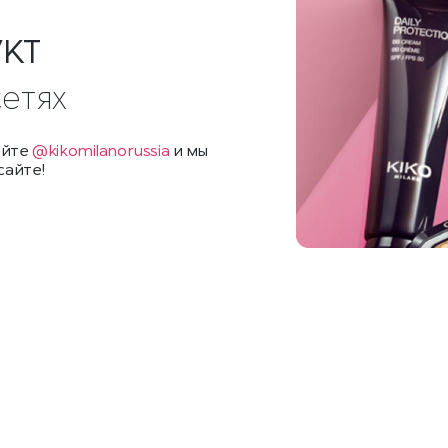
УКТ
сетях
айте
@kikomilanorussia
и мы
сайте!