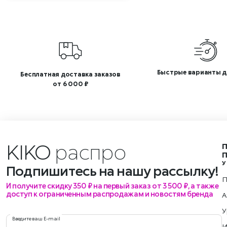
Быстрые варианты д
Бесплатная доставка заказов
от 6 000 ₽
KIKO
У
Подпишитесь на нашу рассылку!
П
И получите скидку 350 ₽ на первый заказ от 3 500 ₽, а также
доступ к ограниченным распродажам и новостям бренда
А
У
Введите ваш E-mail
И