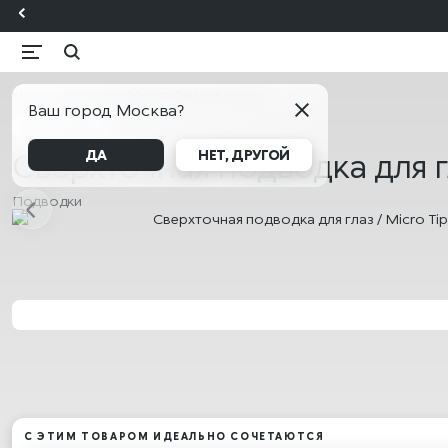
KIKO Милан
Каталог
Макияж
Глаза
Подводки
Ваш город Москва?
БЕСТСЕЛЛЕР
Сверхточная подводка для гла
ДА
НЕТ, ДРУГОЙ
Подводки
С ЭТИМ ТОВАРОМ ИДЕАЛЬНО СОЧЕТАЮТСЯ