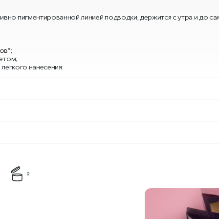
сивно пигментированной линией подводки, держится с утра и до са
ов*;
етом;
 легкого нанесения.
9