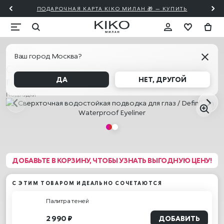
ПОДАРОЧНАЯ КАРТА KIKO МИЛАН 🎁 — КУПИТЬ
Глаза
Ваш город Москва?
Сверхточная водостойкая подводка для
глаз / Definition Waterproof Eyeliner
ДА
НЕТ, ДРУГОЙ
Подводки
ДОБАВЬТЕ В КОРЗИНУ, ЧТОБЫ УЗНАТЬ ВЫГОДНУЮ ЦЕНУ!
С ЭТИМ ТОВАРОМ ИДЕАЛЬНО СОЧЕТАЮТСЯ
Палитра теней
2 990 ₽
ДОБАВИТЬ