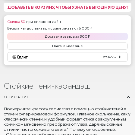
ДОБАВЬТЕ В КОРЗИНУ, ЧТОБЫ УЗНАТЬ ВЫГОДНУЮ ЦЕНУ!
Скидка 5%
при оплате онлайн
Бесплатная доставка при сумме заказа от 6 000 ₽
Доставим
завтра
за
300
₽
Найти в магазине
от 427 ₽
Стойкие тени-карандаш
ОПИСАНИЕ
Подчеркните красоту своих глаз с помощью стойких теней в
стике и супер-кремовой формулой. Плавное скольжение, как у
классических теней, и удобный формат стика с закругленным
кончиком мгновенно преображают глаза, даря изысканные
оттенки чистого, живого цвета.* Почему он особенный:
Обогащен карнаубским воском и лецитином.