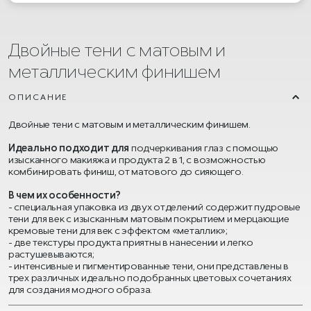
Двойные тени с матовым и
металлическим финишем
ОПИСАНИЕ
Двойные тени с матовым и металлическим финишем.
Идеально подходит для
подчеркивания глаз с помощью
изысканного макияжа и продукта 2 в 1, с возможностью
комбинировать финиш, от матового до сияющего.
В чем их особенности?
- специальная упаковка из двух отделений содержит пудровые
тени для век с изысканным матовым покрытием и мерцающие
кремовые тени для век с эффектом «металлик»;
- две текстуры продукта приятны в нанесении и легко
растушевываются;
- интенсивные и пигментированные тени, они представлены в
трех различных идеально подобранных цветовых сочетаниях
для создания модного образа.