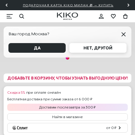
ПОДАРОЧНАЯ КАРТА KIKO МИЛАН 🎁 — КУПИТЬ
Глаза
Ваш город Москва?
Joyful Holiday Couple Goals Eyeshadow
ДА
НЕТ, ДРУГОЙ
Тени
ДОБАВЬТЕ В КОРЗИНУ, ЧТОБЫ УЗНАТЬ ВЫГОДНУЮ ЦЕНУ!
Скидка 5%
при оплате онлайн
Бесплатная доставка при сумме заказа от 6 000 ₽
Доставим
послезавтра
за
300
₽
Найти в магазине
от 0 ₽