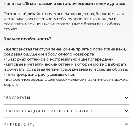
Палетка с 15 матовыми и металлическими тенями для век.
Элегантный дизайн с сочетанием насыщенных, бархатистых и
металлических оттенков, чтобы очаровывать взглядом и
создавать насыщенные, многогранные образы для любого
случая.
В чем ее особенность?
- шелковистая текстура теней очень приятно ложится на веки,
создавая ощущение абсолютного комфорта;
- 15 модных оттенков с экстремальной цветопередачей;
- матовые и металлические оттенки, которые можно выбирать
и сочетать, создавая легкие повседневные или смелые образы;
- тени прекрасно растушевываются;
- встроенное зеркало для максимальной практичности, даже в
дороге.
РЕЗУЛЬТАТЫ
РЕКОМЕНДАЦИИ ПО ИСПОЛЬЗОВАНИЮ
ИНГРЕДИЕНТЫ