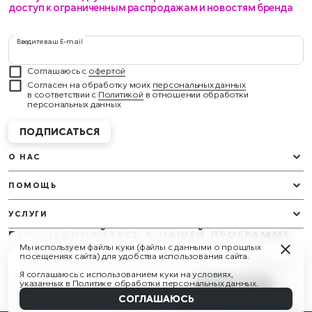
доступ к ограниченным распродажам и новостям бренда
Введите ваш E-mail
Соглашаюсь с
офертой
Согласен на обработку моих
персональных данных
в соответствии с
Политикой
в отношении обработки
персональных данных
ПОДПИСАТЬСЯ
О НАС
ПОМОЩЬ
УСЛУГИ
ПРИСОЕДИНЯЙТЕСЬ К НАШЕЙ ПРОГРАММЕ
ЛОЯЛЬНОСТИ
Мы используем файлы куки (файлы с данными о прошлых
У вас будут эксклюзивные подарки и награды круглый год!
посещениях сайта) для удобства использования сайта.
Изменить (2)
01 Звезда шоу/01 Star Of The Show
Узнать больше
Я соглашаюсь с использованием куки на условиях,
СЛЕДИТЕ ЗА НАМИ
указанных в
Политике обработки персональных данных
.
3 990 ₽
В КОРЗИНУ
Наверх
СОГЛАШАЮСЬ
01
02
Авторизуйтесь
или
зарегистрируйтесь
и получите бонусы!