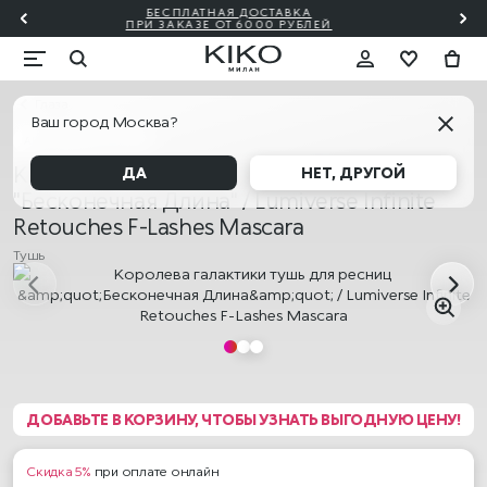
ПОДАРОЧНАЯ КАРТА KIKO МИЛАН 🎁 — КУПИТЬ
Глаза
Ваш город Москва?
АКЦИЯ! 2=20% 3=30%
Королева галактики тушь для ресниц
ДА
НЕТ, ДРУГОЙ
"Бесконечная Длина" / Lumiverse Infinite
Retouches F-Lashes Mascara
Тушь
ДОБАВЬТЕ В КОРЗИНУ, ЧТОБЫ УЗНАТЬ ВЫГОДНУЮ ЦЕНУ!
Скидка 5%
при оплате онлайн