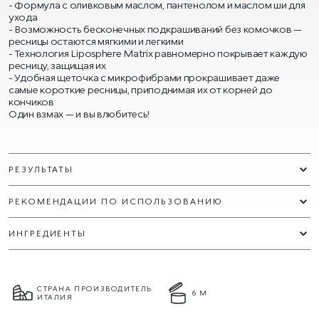
Формула с оливковым маслом, пантенолом и маслом ши для
ухода
Возможность бесконечных подкрашиваний без комочков —
ресницы остаются мягкими и легкими
Технология Liposphere Matrix равномерно покрывает каждую
ресницу, защищая их
Удобная щеточка с микрофибрами прокрашивает даже
самые короткие ресницы, приподнимая их от корней до
кончиков
Один взмах — и вы влюбитесь!
РЕЗУЛЬТАТЫ
РЕКОМЕНДАЦИИ ПО ИСПОЛЬЗОВАНИЮ
ИНГРЕДИЕНТЫ
СТРАНА ПРОИЗВОДИТЕЛЬ
6 М
ИТАЛИЯ