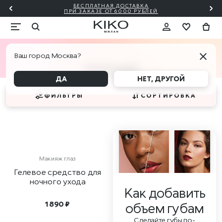
БЕСПЛАТНАЯ ДОСТАВКА
₽!🎀
ПО
ПРИ ЗАКАЗЕ ОТ 6000 РУБЛЕЙ
Тушь
Ваш город Москва?
ПИТАНИЕ
ДА
НЕТ, ДРУГОЙ
ФИЛЬТРЫ
СОРТИРОВКА
Макияж глаз
Гелевое средство для
ночного ухода
Как добавить
1 890 ₽
объем губам
Сделайте губы по-