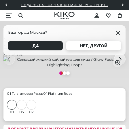
ПОДАРОЧНАЯ КАРТА KIKO МИЛАН 🎁 — КУПИТЬ
Лицо
Ваш город Москва?
Сияющий жидкий хайлайтер для лица /
Glow Fusion Highlighting Drops
ДА
НЕТ, ДРУГОЙ
Хайлайтеры
01 Платиновая Роза/01 Platinum Rose
01
03
02
ДОБАВЬТЕ В КОРЗИНУ, ЧТОБЫ УЗНАТЬ ВЫГОДНУЮ ЦЕНУ!