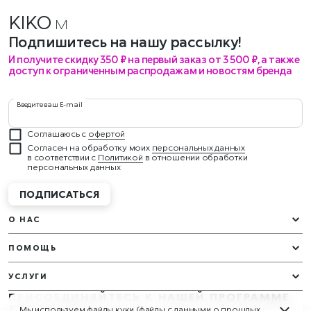
KIKO
меро
Подпишитесь на нашу рассылку!
И получите скидку 350 ₽ на первый заказ от 3 500 ₽, а также
доступ к ограниченным распродажам и новостям бренда
Введите ваш E-mail
Соглашаюсь с
офертой
Согласен на обработку моих
персональных данных
в соответствии с
Политикой
в отношении обработки
персональных данных
ПОДПИСАТЬСЯ
О НАС
ПОМОЩЬ
УСЛУГИ
ПРИСОЕДИНЯЙТЕСЬ К НАШЕЙ ПРОГРАММЕ
ЛОЯЛЬНОСТИ
Мы используем файлы куки (файлы с данными о прошлых