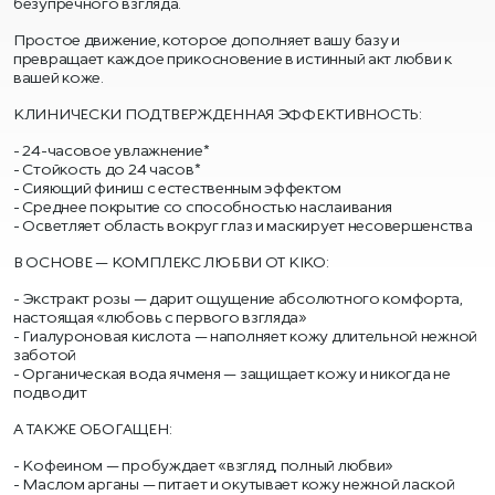
безупречного взгляда.
Простое движение, которое дополняет вашу базу и
превращает каждое прикосновение в истинный акт любви к
вашей коже.
КЛИНИЧЕСКИ ПОДТВЕРЖДЕННАЯ ЭФФЕКТИВНОСТЬ:
24-часовое увлажнение*
Стойкость до 24 часов*
Сияющий финиш с естественным эффектом
Среднее покрытие со способностью наслаивания
Осветляет область вокруг глаз и маскирует несовершенства
В ОСНОВЕ — КОМПЛЕКС ЛЮБВИ ОТ KIKO:
Экстракт розы — дарит ощущение абсолютного комфорта,
настоящая «любовь с первого взгляда»
Гиалуроновая кислота — наполняет кожу длительной нежной
заботой
Органическая вода ячменя — защищает кожу и никогда не
подводит
А ТАКЖЕ ОБОГАЩЕН:
Кофеином — пробуждает «взгляд, полный любви»
Маслом арганы — питает и окутывает кожу нежной лаской