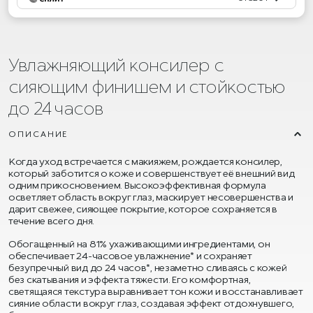
Увлажняющий консилер с
сияющим финишем и стойкостью
до 24 часов
ОПИСАНИЕ
Когда уход встречается с макияжем, рождается консилер,
который заботится о коже и совершенствует её внешний вид
одним прикосновением. Высокоэффективная формула
осветляет область вокруг глаз, маскирует несовершенства и
дарит свежее, сияющее покрытие, которое сохраняется в
течение всего дня.
Обогащенный на 81% ухаживающими ингредиентами, он
обеспечивает 24-часовое увлажнение* и сохраняет
безупречный вид до 24 часов*, незаметно сливаясь с кожей
без скатывания и эффекта тяжести. Его комфортная,
светящаяся текстура выравнивает тон кожи и восстанавливает
сияние области вокруг глаз, создавая эффект отдохнувшего,