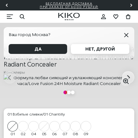
БЕСПЛАТНАЯ ДОСТАВКА
Й ✨
ПО
ПРИ ЗАКАЗЕ ОТ 6000 РУБЛЕЙ
Лицо
Ваш город Москва?
НОВИНКА
Формула любви сияющий и увлажняющий
ДА
НЕТ, ДРУГОЙ
консилер 24 часа/Love Fusion 24H Moisture
Radiant Concealer
Консилеры
01 Взбитые сливки/01 Chantilly
01
02
04
05
06
07
08
09