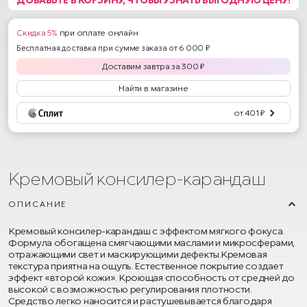
Скидка 5%
при оплате онлайн
Бесплатная доставка при сумме заказа от 6 000 ₽
Доставим
завтра
за
300
₽
Найти в магазине
от 401 ₽
Кремовый консилер-карандаш
ОПИСАНИЕ
Кремовый консилер-карандаш с эффектом мягкого фокуса.
Формула обогащена смягчающими маслами и микросферами,
отражающими свет и маскирующими дефекты.Кремовая
текстура приятна на ощупь. Естественное покрытие создает
эффект «второй кожи». Кроющая способность от средней до
высокой с возможностью регулирования плотности.
Средство легко наносится и растушевывается благодаря