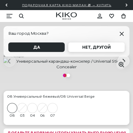
ПОДАРОЧНАЯ КАРТА KIKO МИЛАН 🎁 — КУПИТЬ
Лицо
Ваш город Москва?
Универсальный карандаш-консилер /
Universal Stick Concealer
ДА
НЕТ, ДРУГОЙ
Консилеры
08 Универсальный бежевый/08 Universal Beige
08
03
04
06
07
ДОБАВЬТЕ В КОРЗИНУ, ЧТОБЫ УЗНАТЬ ВЫГОДНУЮ ЦЕНУ!