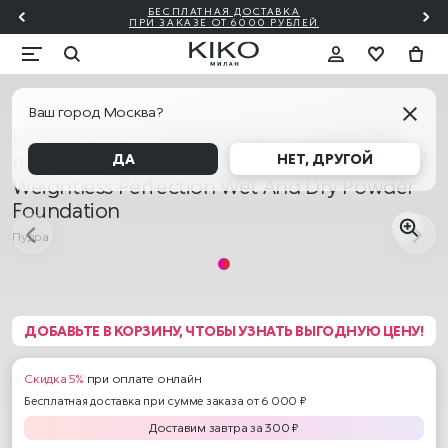
БЕСПЛАТНАЯ ДОСТАВКА
₽!🎀
ПО
ПРИ ЗАКАЗЕ ОТ 6000 РУБЛЕЙ
Лицо
Ваш город Москва?
Невесомое совершенство - тональная
пудра с влажным или сухим нанесением /
ДА
НЕТ, ДРУГОЙ
Weightless Perfection Wet And Dry Powder
Foundation
Пудра
ДОБАВЬТЕ В КОРЗИНУ, ЧТОБЫ УЗНАТЬ ВЫГОДНУЮ ЦЕНУ!
Скидка 5%
при оплате онлайн
Бесплатная доставка при сумме заказа от 6 000 ₽
Доставим
завтра
за
300
₽