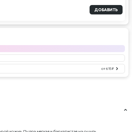
ДОБАВИТЬ
от 615 ₽
рой кожи». Пудра мягкая и бархатистая на ощупь.