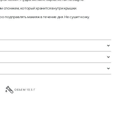
м спонжем, который хранится внутри крышки.
о подправлять макияж в течение дня. Не сушит кожу.
ОБЪЕМ 13.5 Г