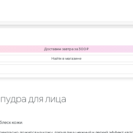
Доставим
завтра
за
300
₽
Найти в магазине
пудра для лица
блеск кожи.
рекрасно ложится на кожу, даруя лицу нежный и легкий эффект «вто