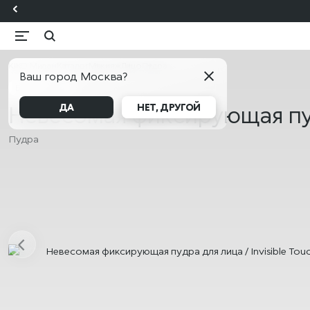
KIKO Милан
Каталог
Макияж
Лицо
Пудра
Ваш город Москва?
БЕСТСЕЛЛЕР
Невесомая фиксирующая пудра
ДА
НЕТ, ДРУГОЙ
Пудра