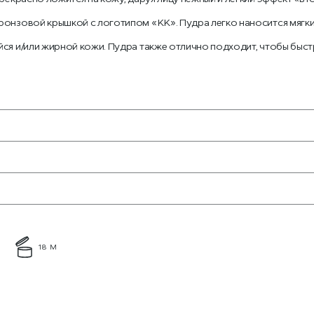
ронзовой крышкой с логотипом «KK». Пудра легко наносится мягки
я и/или жирной кожи. Пудра также отлично подходит, чтобы быстр
18 М