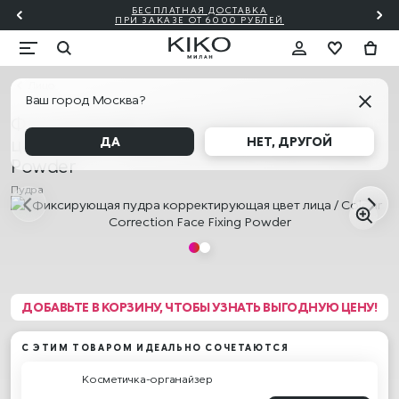
БЕСПЛАТНАЯ ДОСТАВКА
₽!🎀
ПО
ПРИ ЗАКАЗЕ ОТ 6000 РУБЛЕЙ
Лицо
Ваш город Москва?
Фиксирующая пудра корректирующая
цвет лица / Colour Correction Face Fixing
ДА
НЕТ, ДРУГОЙ
Powder
Пудра
ДОБАВЬТЕ В КОРЗИНУ, ЧТОБЫ УЗНАТЬ ВЫГОДНУЮ ЦЕНУ!
С ЭТИМ ТОВАРОМ ИДЕАЛЬНО СОЧЕТАЮТСЯ
Косметичка-органайзер