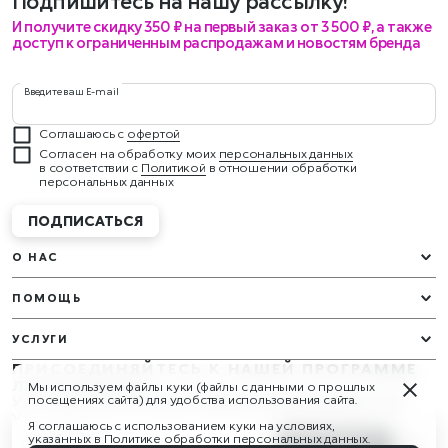
Подпишитесь на нашу рассылку!
И получите скидку 350 ₽ на первый заказ от 3 500 ₽, а также
доступ к ограниченным распродажам и новостям бренда
Введите ваш E-mail
Соглашаюсь с
офертой
Согласен на обработку моих
персональных данных
в соответствии с
Политикой
в отношении обработки
персональных данных
ПОДПИСАТЬСЯ
О НАС
ПОМОЩЬ
УСЛУГИ
ПРИСОЕДИНЯЙТЕСЬ К НАШЕЙ ПРОГРАММЕ
ЛОЯЛЬНОСТИ
Мы используем файлы куки (файлы с данными о прошлых
У вас будут эксклюзивные подарки и награды круглый год!
посещениях сайта) для удобства использования сайта.
Узнать больше
Я соглашаюсь с использованием куки на условиях,
СЛЕДИТЕ ЗА НАМИ
указанных в
Политике обработки персональных данных
.
2 890 ₽
В КОРЗИНУ