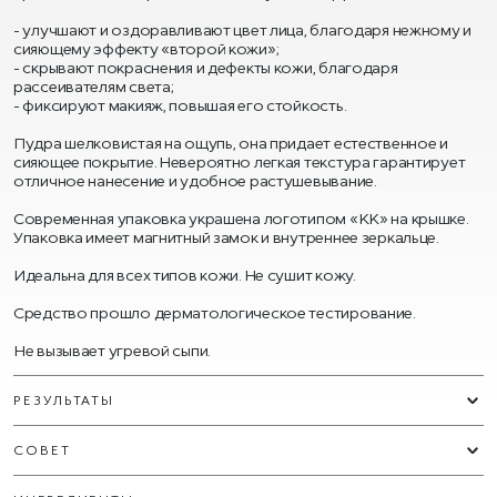
- улучшают и оздоравливают цвет лица, благодаря нежному и
сияющему эффекту «второй кожи»;
- скрывают покраснения и дефекты кожи, благодаря
рассеивателям света;
- фиксируют макияж, повышая его стойкость.
Пудра шелковистая на ощупь, она придает естественное и
сияющее покрытие. Невероятно легкая текстура гарантирует
отличное нанесение и удобное растушевывание.
Современная упаковка украшена логотипом «КК» на крышке.
Упаковка имеет магнитный замок и внутреннее зеркальце.
Идеальна для всех типов кожи. Не сушит кожу.
Средство прошло дерматологическое тестирование.
Не вызывает угревой сыпи.
РЕЗУЛЬТАТЫ
СОВЕТ