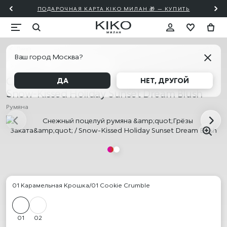
ПОДАРОЧНАЯ КАРТА KIKO МИЛАН 🎁 — КУПИТЬ
Лицо
Ваш город Москва?
ХИТ ПРОДАЖ
АКЦИЯ! 2=20% 3=30%
Снежный поцелуй румяна "Грёзы Заката" /
ДА
НЕТ, ДРУГОЙ
Snow-Kissed Holiday Sunset Dream Blush
Румяна
01 Карамельная Крошка/01 Cookie Crumble
01
02