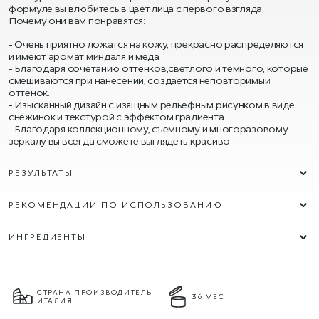
формуле вы влюбитесь в цвет лица с первого взгляда.
Почему они вам понравятся:
Очень приятно ложатся на кожу, прекрасно распределяются
и имеют аромат миндаля и меда
Благодаря сочетанию оттенков,светлого и темного, которые
смешиваются при нанесении, создается неповторимый
оттенок.
Изысканный дизайн с изящным рельефным рисунком в виде
снежинок и текстурой с эффектом градиента
Благодаря коллекционному, съемному и многоразовому
зеркалу вы всегда сможете выглядеть красиво
РЕЗУЛЬТАТЫ
РЕКОМЕНДАЦИИ ПО ИСПОЛЬЗОВАНИЮ
ИНГРЕДИЕНТЫ
СТРАНА ПРОИЗВОДИТЕЛЬ
36 МЕС
ИТАЛИЯ