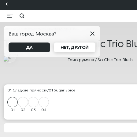
KIKO Милан
Каталог
Макияж
Лицо
Румяна
Ваш город Москва?
Трио румяна / So Chic Trio Bl
ДА
НЕТ, ДРУГОЙ
Румяна
01 Сладкие пряности/01 Sugar Spice
01
02
03
04