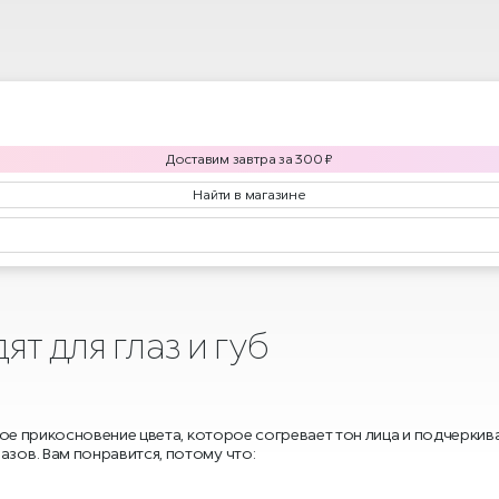
Доставим
завтра
за
300
₽
Найти в магазине
ят для глаз и губ
истое прикосновение цвета, которое согревает тон лица и подчерки
азов. Вам понравится, потому что: