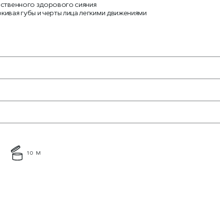
ественного здорового сияния
ивая губы и черты лица легкими движениями
10 М