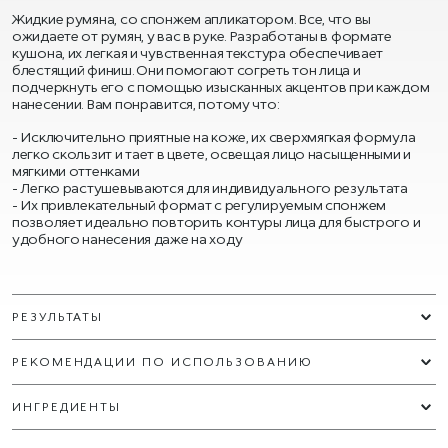
Жидкие румяна, со спонжем апликатором. Все, что вы
ожидаете от румян, у вас в руке. Разработаны в формате
кушона, их легкая и чувственная текстура обеспечивает
блестящий финиш. Они помогают согреть тон лица и
подчеркнуть его с помощью изысканных акцентов при каждом
нанесении. Вам понравится, потому что:
Исключительно приятные на коже, их сверхмягкая формула
легко скользит и тает в цвете, освещая лицо насыщенными и
мягкими оттенками
Легко растушевываются для индивидуального результата
Их привлекательный формат с регулируемым спонжем
позволяет идеально повторить контуры лица для быстрого и
удобного нанесения даже на ходу
РЕЗУЛЬТАТЫ
РЕКОМЕНДАЦИИ ПО ИСПОЛЬЗОВАНИЮ
ИНГРЕДИЕНТЫ