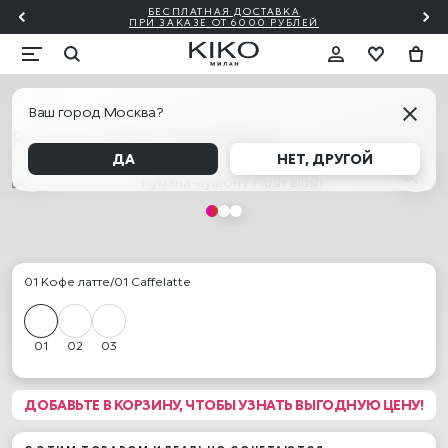
ПОДАРОЧНАЯ КАРТА KIKO МИЛАН 🎁 — КУПИТЬ
Лицо
Ваш город Москва?
Румяна-кушон / Plush Blush
ДА
НЕТ, ДРУГОЙ
Румяна
01 Кофе латте/01 Caffelatte
01
02
03
ДОБАВЬТЕ В КОРЗИНУ, ЧТОБЫ УЗНАТЬ ВЫГОДНУЮ ЦЕНУ!