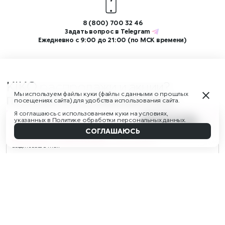
8 (800) 700 32 46
Задать вопрос в
Telegram
Ежедневно с 9:00 до 21:00 (по МСК времени)
KIKO
распродажи и акции?
Мы используем файлы куки (файлы с данными о прошлых
Подпишитесь на нашу рассылку!
посещениях сайта) для удобства использования сайта.
И получите скидку 350 ₽ на первый заказ от 3 500 ₽, а также
Я соглашаюсь с использованием куки на условиях,
указанных в
Политике обработки персональных данных
.
доступ к ограниченным распродажам и новостям бренда
1 899 ₽
- 49 %
В КОРЗИНУ
3 790 ₽
Наверх
СОГЛАШАЮСЬ
Авторизуйтесь
или
зарегистрируйтесь
и получите бонусы!
Введите ваш E-mail
Соглашаюсь с
офертой
Согласен на обработку моих
персональных данных
в соответствии с
Политикой
в отношении обработки
персональных данных
ПОДПИСАТЬСЯ