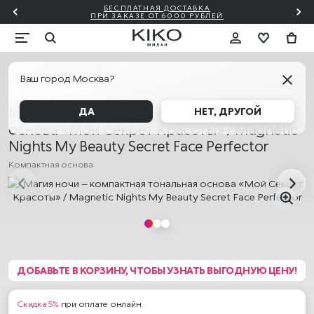
БЕСПЛАТНАЯ ДОСТАВКА
₽!🎀
ПО
ПРИ ЗАКАЗЕ ОТ 6000 РУБЛЕЙ
Тональные средства
Ваш город Москва?
АКЦИЯ! 2=20% 3=30%
Магия ночи – компактная тональная
ДА
НЕТ, ДРУГОЙ
основа «Мой Секрет Красоты» / Magnetic
Nights My Beauty Secret Face Perfector
Компактная основа
ДОБАВЬТЕ В КОРЗИНУ, ЧТОБЫ УЗНАТЬ ВЫГОДНУЮ ЦЕНУ!
Скидка 5%
при оплате онлайн