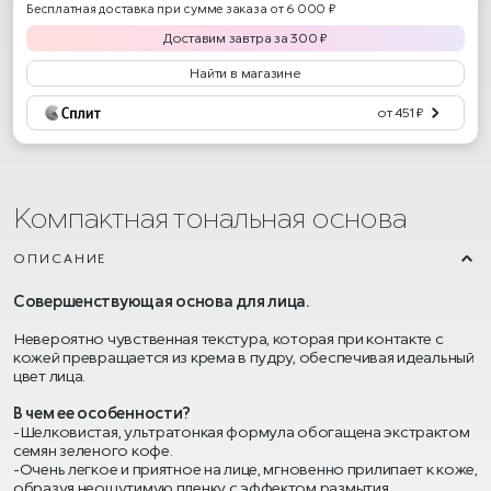
Бесплатная доставка при сумме заказа от 6 000 ₽
Доставим
завтра
за
300
₽
Найти в магазине
от 451 ₽
Компактная тональная основа
ОПИСАНИЕ
Совершенствующая основа для лица.
Невероятно чувственная текстура, которая при контакте с
кожей превращается из крема в пудру, обеспечивая идеальный
цвет лица.
В чем ее особенности?
-Шелковистая, ультратонкая формула обогащена экстрактом
семян зеленого кофе.
-Очень легкое и приятное на лице, мгновенно прилипает к коже,
образуя неощутимую пленку с эффектом размытия.