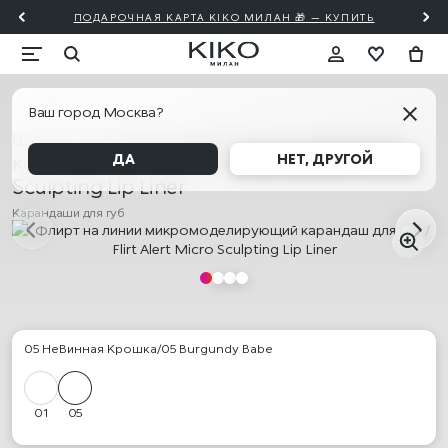
ПОДАРОЧНАЯ КАРТА KIKO МИЛАН 🎁 — КУПИТЬ
Губы
Ваш город Москва?
Флирт на линии микромоделирующий
карандаш для губ / Flirt Alert Micro
ДА
НЕТ, ДРУГОЙ
Sculpting Lip Liner
Карандаши для губ
05 НеВинная Крошка/05 Burgundy Babe
01
05