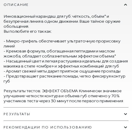
ОПИСАНИЕ
Инновационный карандаш для губ: чёткость, объём* и
безупречная линия в одном движении. Ваше тайное оружие
обольщения.
Вы полюбите его так как:
Микро-грифель обеспечивает ультраточную прорисовку
линий
Кремовая формула, обогащенная пептидами и маслом
жожоба, обладает соблазнительным эффектом объема*
Насыщенный цвет и легкая растушевка идеальны для создания
макияжа в стиле «омбре» и эффектных комбинаций для губ
Аромат свежей мяты дарит приятное ощущение прохлады
Предотвращает растекание помады, четко фиксируя контур
губ
Результаты тестов: ЭФФЕКТ ОБЪЕМА Клинически значимое
улучшение четкости контура и объема губ отмечено у 70%
участников теста через 30 минут после первого применения
РЕЗУЛЬТАТЫ
РЕКОМЕНДАЦИИ ПО ИСПОЛЬЗОВАНИЮ