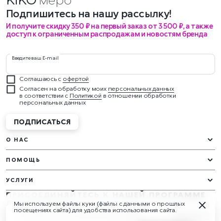
Подпишитесь на нашу рассылку!
И получите скидку 350 ₽ на первый заказ от 3 500 ₽, а также
доступ к ограниченным распродажам и новостям бренда
Введите ваш E-mail
Соглашаюсь с
офертой
Согласен на обработку моих
персональных данных
в соответствии с
Политикой
в отношении обработки
персональных данных
ПОДПИСАТЬСЯ
О НАС
ПОМОЩЬ
УСЛУГИ
ПРИСОЕДИНЯЙТЕСЬ К НАШЕЙ ПРОГРАММЕ
ЛОЯЛЬНОСТИ
Мы используем файлы куки (файлы с данными о прошлых
У вас будут эксклюзивные подарки и награды круглый год!
посещениях сайта) для удобства использования сайта.
Изменить (2)
05 НеВинная Крошка/05 Burgundy Babe
Узнать больше