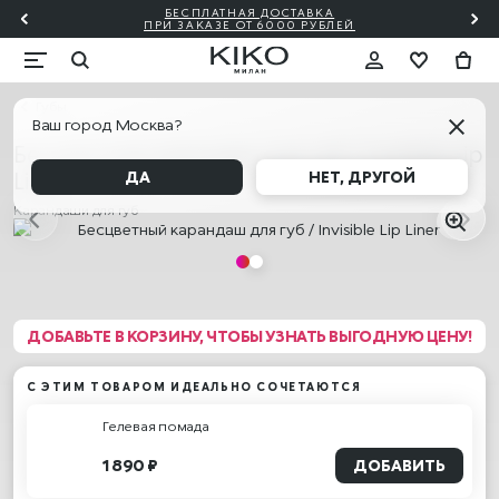
БЕСПЛАТНАЯ ДОСТАВКА
₽!🎀
ПО
ПРИ ЗАКАЗЕ ОТ 6000 РУБЛЕЙ
Губы
Ваш город Москва?
Бесцветный карандаш для губ / Invisible Lip
Liner
ДА
НЕТ, ДРУГОЙ
Карандаши для губ
ДОБАВЬТЕ В КОРЗИНУ, ЧТОБЫ УЗНАТЬ ВЫГОДНУЮ ЦЕНУ!
С ЭТИМ ТОВАРОМ ИДЕАЛЬНО СОЧЕТАЮТСЯ
Гелевая помада
1 890 ₽
ДОБАВИТЬ