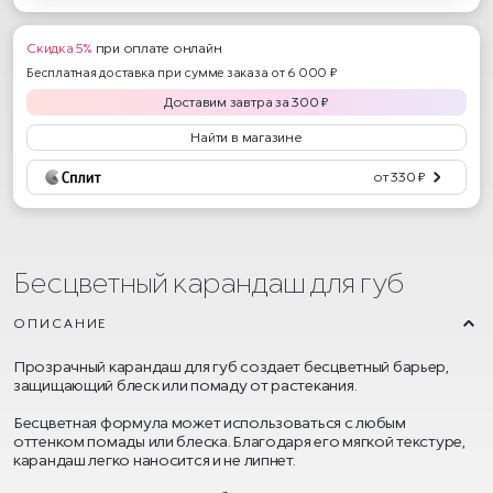
Скидка 5%
при оплате онлайн
Бесплатная доставка при сумме заказа от 6 000 ₽
Доставим
завтра
за
300
₽
Найти в магазине
от 330 ₽
Бесцветный карандаш для губ
ОПИСАНИЕ
Прозрачный карандаш для губ создает бесцветный барьер,
защищающий блеск или помаду от растекания.
Бесцветная формула может использоваться с любым
оттенком помады или блеска. Благодаря его мягкой текстуре,
карандаш легко наносится и не липнет.